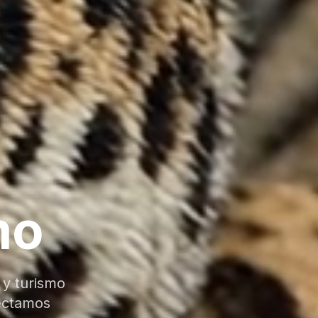
mo
 y turismo
ectamos