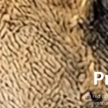
P
La red má
aventu