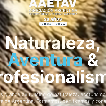
Naturaleza,
Aventura
&
rofesionalis
s grande de turismo de naturaleza, ecoturismo
ra de Argentina. Formamos, certificamos y con