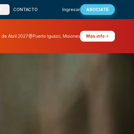
S
CONTACTO
Ingresar
ASOCIATE
5 de Abril 2027
Puerto Iguazú, Misiones
Más info