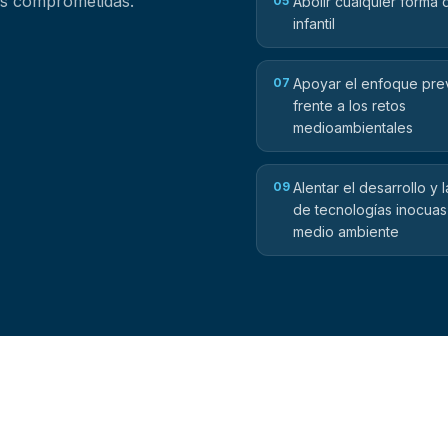
sas comprometidas.
05
Abolir cualquier forma 
infantil
07
Apoyar el enfoque pre
frente a los retos
medioambientales
09
Alentar el desarrollo y l
de tecnologías inocuas
medio ambiente