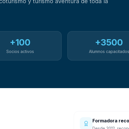
coturismo y turismo aventura de toda la
+100
+3500
Socios activos
Alumnos capacitado
Formadora reco
Desde 2012, recono