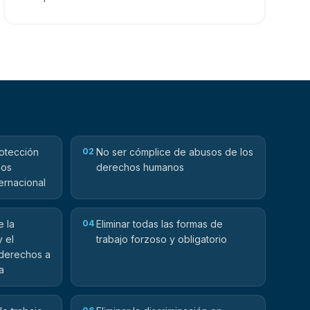
rotección
02
No ser cómplice de abusos de los
nos
derechos humanos
ernacional
e la
04
Eliminar todas las formas de
y el
trabajo forzoso y obligatorio
 derechos a
a