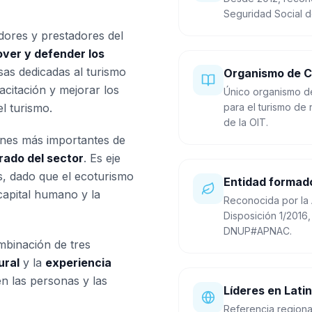
Seguridad Social d
ores y prestadores del
ver y defender los
as dedicadas al turismo
Organismo de Ce
acitación y mejorar los
Único organismo de
el turismo.
para el turismo de
de la OIT.
ones más importantes de
rado del sector
. Es eje
s, dado que el ecoturismo
Entidad formad
capital humano y la
Reconocida por la 
Disposición 1/2016,
DNUP#APNAC.
mbinación de tres
ural
y la
experiencia
en las personas y las
Líderes en Lati
Referencia regiona