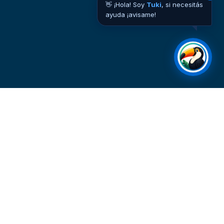
👋 ¡Hola! Soy
Tuki
, si necesitás
ayuda ¡avisame!
CONTACTO
Viamonte 640, Piso 10
CP 1053, CABA, Argentina
A / WFA
info@aaetav.org.ar