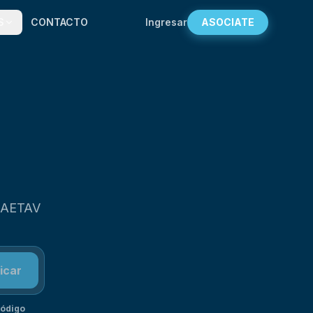
S
CONTACTO
Ingresar
ASOCIATE
 AAETAV
icar
ódigo